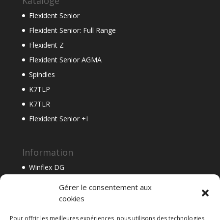
Kataloge
Flexident Senior
Flexident Senior: Full Range
Flexident Z
Flexident Senior AGMA
Spindles
K7TLP
K7TLR
Flexident Senior +I
Information
Winflex DG
Flexacier 9000
Gérer le consentement aux
Flexacier T
cookies
Flexident Senior
Pour offrir les meilleures expériences, nous utilisons des technologies